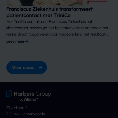
Franciscus Ziekenhuis transformeert
patiëntcontact met TriniCo
Met TriniCo centraliseert Franciscus Ziekenhuis het
klantcontact, stroomlijnt het berichtenverkeer en maakt het
kennis direct toegankelijk voor medewerkers. Het resultaat?
Snellere service, minder fouten en hogere
Lees meer
patiënttevredenheid. Ontdek hoe slimme software en
standaardisatie bijdragen aan betere zorg.
Meer cases
Zilverlinde 4
7131 MN Lichtenvoorde