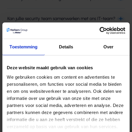
Kan jullie security team samenwerken met ons IT-team?
Hoe veilig zijn de cloudoplossingen van Harbers ICT?
Toestemming
Details
Over
Deze website maakt gebruik van cookies
Staat jouw vraag er
We gebruiken cookies om content en advertenties te
niet tussen?
personaliseren, om functies voor social media te bieden
en om ons websiteverkeer te analyseren. Ook delen we
informatie over uw gebruik van onze site met onze
Geen zorgen, we denken graag met je mee. Neem
partners voor social media, adverteren en analyse. Deze
contact met ons op en we helpen je snel verder met
partners kunnen deze gegevens combineren met andere
een passend antwoord of oplossing.
informatie die u aan ze heeft verstrekt of die ze hebben
verzameld op basis van uw gebruik van hun services.