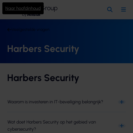
Naar hoofdinhoud
Zoeken
Me
Veelgestelde vragen
Harbers Security
Harbers Security
Waarom is investeren in IT-beveiliging belangrijk?
Wat doet Harbers Security op het gebied van
cybersecurity?