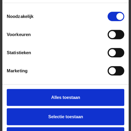
Neem contact op
Toestemmingsselectie
Noodzakelijk
Of bel of mail naar
+31 (0) 544 - 20 00 02
Voorkeuren
info@harbersgroup.nl
Statistieken
Marketing
Alles toestaan
Selectie toestaan