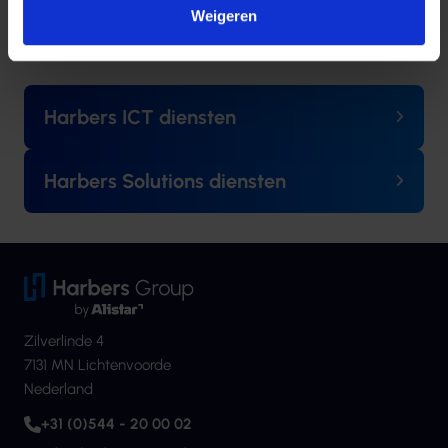
Weigeren
Andere categorieën
Harbers ICT diensten
Harbers Solutions diensten
Zilverlinde 4
7131 MN Lichtenvoorde
Nederland
+31 (0)544 - 20 00 02