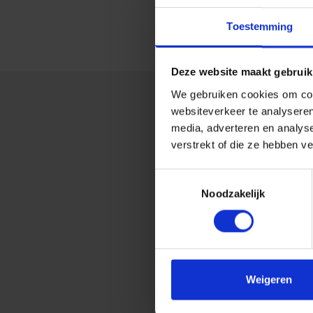
Toestemming
Deze website maakt gebruik
We gebruiken cookies om cont
websiteverkeer te analyseren
media, adverteren en analys
verstrekt of die ze hebben v
Ook ge
Toestemmingsselectie
upstra
Noodzakelijk
Bij Harbers Group helpen
hun processen en complia
downtime.
Weigeren