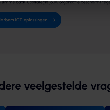
n slimme back-upstrategie jouw organisatie beschermt tege
arbers ICT-oplossingen
dere veelgestelde vra