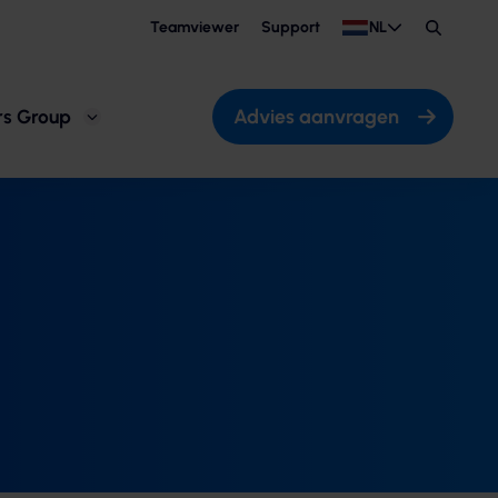
Teamviewer
Support
NL
Zoeken
Advies aanvragen
rs Group