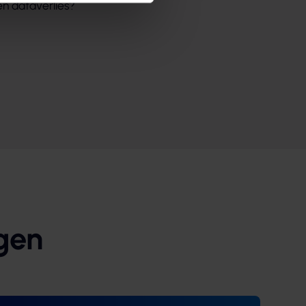
n dataverlies?
gen