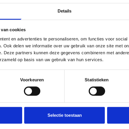
Details
 van cookies
ent en advertenties te personaliseren, om functies voor social
. Ook delen we informatie over uw gebruik van onze site met on
e. Deze partners kunnen deze gegevens combineren met andere i
erzameld op basis van uw gebruik van hun services.
bruik maken van bac
tegie?
Voorkeuren
Statistieken
 we bedrijven met het opzetten van robuuste back-upstrate
nce-eisen. Zo ben je altijd voorbereid op onverwachte situ
Selectie toestaan