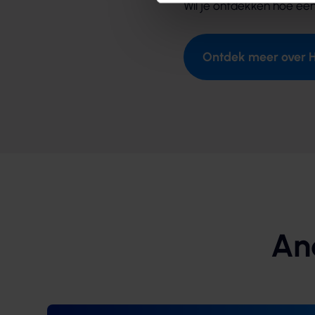
Wil je ontdekken hoe ee
Ontdek meer over H
An