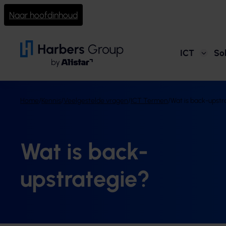
Naar hoofdinhoud
ICT
Sol
Home
/
Kennis
/
Veelgestelde vragen
/
ICT Termen
/
Wat is back-upstr
Wat is back-
upstrategie?