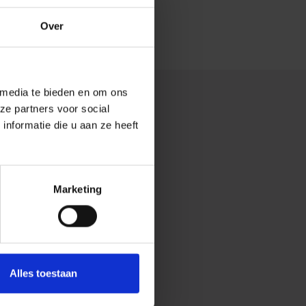
Over
 media te bieden en om ons
ze partners voor social
nformatie die u aan ze heeft
k-
Marketing
gieën die aansluiten bij
aties en minimaliseer je
Alles toestaan