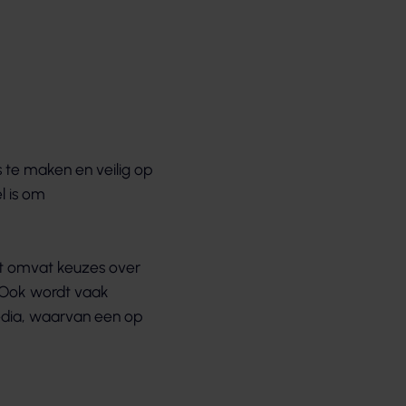
 te maken en veilig op
l is om
et omvat keuzes over
s. Ook wordt vaak
edia, waarvan een op