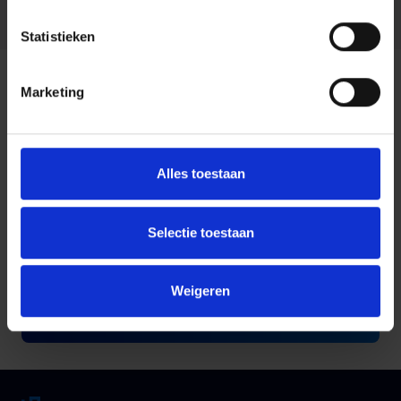
Ontdek meer over Harbers ICT-oplossingen
Statistieken
Andere veelgestelde
Marketing
vragen
Alles toestaan
Wat is cloud computing?
Selectie toestaan
Wat is een router?
Weigeren
Wat is een switch