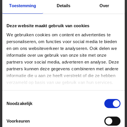
Toestemming
Details
Over
Maakt jouw bedrijf
Deze website maakt gebruik van cookies
gebruik van ICT-
We gebruiken cookies om content en advertenties te
personaliseren, om functies voor social media te bieden
ontzorging?
en om ons websiteverkeer te analyseren. Ook delen we
informatie over uw gebruik van onze site met onze
partners voor social media, adverteren en analyse. Deze
Bij Harbers Group bieden we complete ICT-ontzorging. Van
partners kunnen deze gegevens combineren met andere
netwerkbeheer en cloudoplossingen tot cybersecurity en
informatie die u aan ze heeft verstrekt of die ze hebben
support. Wij denken mee over hoe jouw ICT-omgeving kan
verzameld op basis van uw gebruik van hun services.
bijdragen aan groei en continuïteit, zodat jij altijd verzekerd
bent van een stabiele en veilige infrastructuur.
Toestemmingsselectie
Wil je ontdekken hoe wij jouw organisatie volledig kunnen
Noodzakelijk
ontzorgen?
Voorkeuren