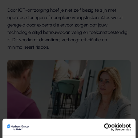
Door ICT-ontzorging hoef je niet zelf bezig te zijn met
updates, storingen of complexe vraagstukken. Alles wordt
geregeld door experts die ervoor zorgen dat jouw
technologie altijd betrouwbaar, veilig en toekomstbestendig
is. Dit voorkomt downtime, verhoogt efficiëntie en
minimaliseert risico’s.