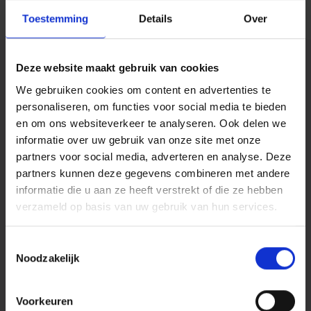
Toestemming
Details
Over
Maakt jullie bedrijf
Deze website maakt gebruik van cookies
We gebruiken cookies om content en advertenties te
gebruik van moderne
personaliseren, om functies voor social media te bieden
werkplekken?
en om ons websiteverkeer te analyseren. Ook delen we
informatie over uw gebruik van onze site met onze
partners voor social media, adverteren en analyse. Deze
Bij Harbers Group helpen we bedrijven met het inrichten van
partners kunnen deze gegevens combineren met andere
een moderne werkplek die past bij hun behoeften. Van
informatie die u aan ze heeft verstrekt of die ze hebben
implementatie en migratie tot beheer en beveiliging: wij
verzameld op basis van uw gebruik van hun services.
zorgen dat jouw organisatie klaar is voor de toekomst van
werken.
Toestemmingsselectie
Noodzakelijk
Wil je ontdekken hoe een moderne werkplek jouw bedrijf
slimmer en veiliger maakt?
Voorkeuren