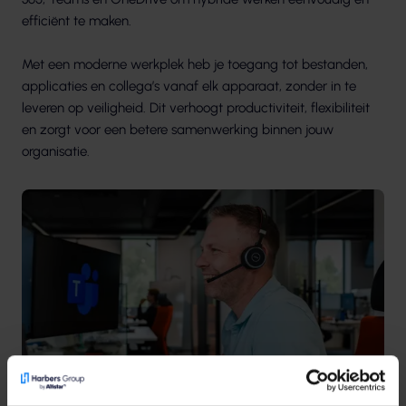
efficiënt te maken.
Met een moderne werkplek heb je toegang tot bestanden,
applicaties en collega’s vanaf elk apparaat, zonder in te
leveren op veiligheid. Dit verhoogt productiviteit, flexibiliteit
en zorgt voor een betere samenwerking binnen jouw
organisatie.