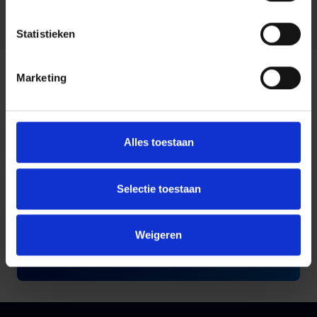
Ontdek meer over Harbers ICT-oplossingen
Statistieken
Andere veelgestelde
Marketing
vragen
Alles toestaan
Wat is een virtual desktop?
Selectie toestaan
Wat is Microsoft 365?
Weigeren
Wat is hybride werken?