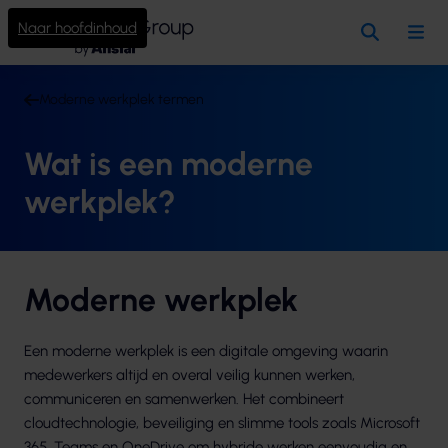
Naar hoofdinhoud
Zoeken
Me
Moderne werkplek termen
Wat is een moderne
werkplek?
Moderne werkplek
Een moderne werkplek is een digitale omgeving waarin
medewerkers altijd en overal veilig kunnen werken,
communiceren en samenwerken. Het combineert
cloudtechnologie, beveiliging en slimme tools zoals Microsoft
365, Teams en OneDrive om hybride werken eenvoudig en