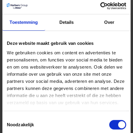
Lees meer
Toestemming
Details
Over
ICT
Deze website maakt gebruik van cookies
We gebruiken cookies om content en advertenties te
personaliseren, om functies voor social media te bieden
en om ons websiteverkeer te analyseren. Ook delen we
informatie over uw gebruik van onze site met onze
partners voor social media, adverteren en analyse. Deze
partners kunnen deze gegevens combineren met andere
informatie die u aan ze heeft verstrekt of die ze hebben
Signet Breedband
verzameld op basis van uw gebruik van hun services.
Regionale partner voor snelle, stabiele glasvezelverbindingen
en clouddiensten. Speciaal afgestemd op de behoeften van
Toestemmingsselectie
het MKB.
Noodzakelijk
Lees meer