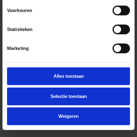
Voorkeuren
ICT
Statistieken
Marketing
Alles toestaan
Selectie toestaan
ICT Waarborg
Aangesloten bij ICTWaarborg: hét keurmerk voor
betrouwbare ICT-dienstverlening. Extra zekerheid voor onze
Weigeren
klanten op het gebied van service en continuïteit.
Lees meer