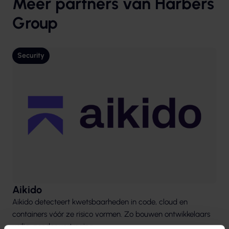
Meer partners van Harbers
Group
Security
Aikido
Aikido detecteert kwetsbaarheden in code, cloud en
containers vóór ze risico vormen. Zo bouwen ontwikkelaars
veilig, zonder vertraging.