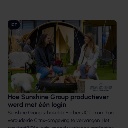
ICT
Hoe Sunshine Group productiever
werd met één login
Sunshine Group schakelde Harbers ICT in om hun
verouderde Citrix-omgeving te vervangen. Het
resultaat? Eén login, soepel werkende applicaties