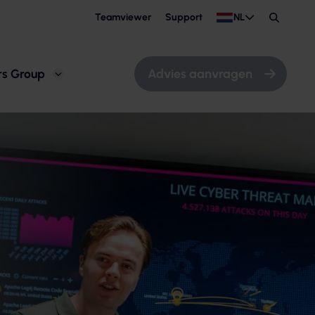
Teamviewer
Support
NL
Zoeken
Advies aanvragen
rs Group