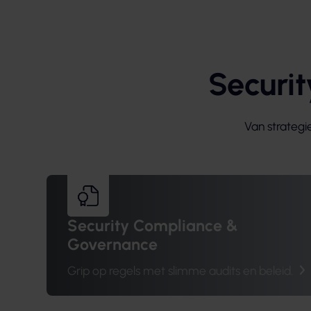
Securi
Van strategi
Security Compliance &
Governance
Grip op regels met slimme audits en beleid.