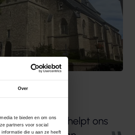
Over
sicoprofiel, en helpt ons
 media te bieden en om ons
ze partners voor social
len te realiseren.
nformatie die u aan ze heeft