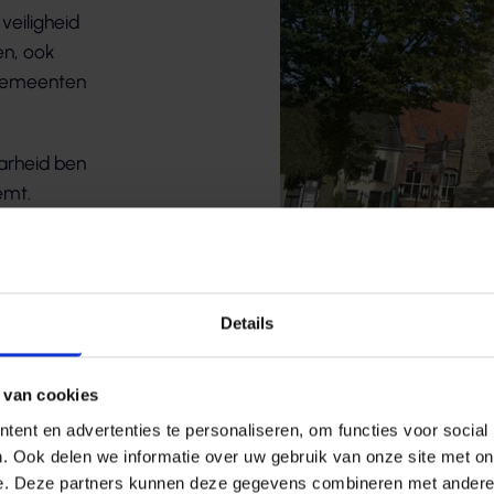
veiligheid
en, ook
 gemeenten
arheid ben
eemt.
Details
 van cookies
an op ons type organisatie en ri
ent en advertenties te personaliseren, om functies voor social
. Ook delen we informatie over uw gebruik van onze site met on
 ons tempo beveiligingsmaatrege
e. Deze partners kunnen deze gegevens combineren met andere i