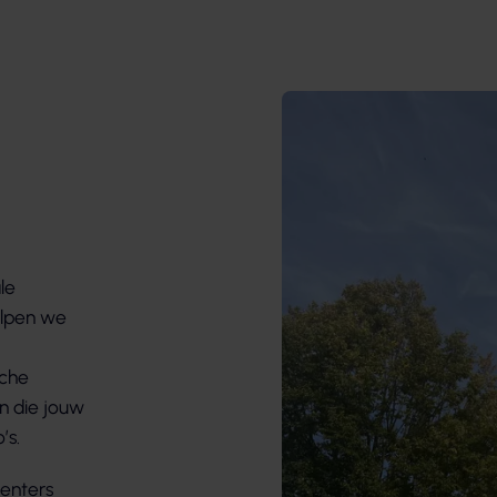
le
elpen we
sche
n die jouw
’s.
centers