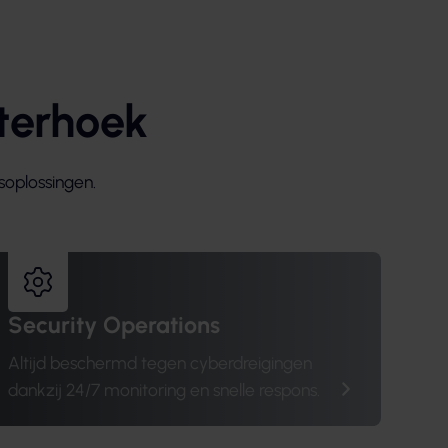
terhoek
soplossingen.
Security Operations
Altijd beschermd tegen cyberdreigingen
dankzij 24/7 monitoring en snelle respons.