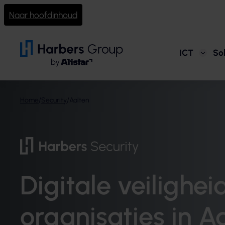
Naar hoofdinhoud
ICT
Sol
Home
/
Security
/
Aalten
Digitale veilighei
organisaties in A