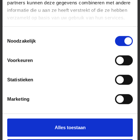
partners kunnen deze gegevens combineren met andere
informatie die u aan ze heeft verstrekt of die ze hebben
verzameld op basis van uw gebruik van hun services.
Toestemmingsselectie
Noodzakelijk
Voorkeuren
Hoe Sunshine Group productiever werd met
één login
Statistieken
Sunshine Group schakelde Harbers ICT in om hun verouderde
Citrix-omgeving te vervangen. Het resultaat? Eén login,
Marketing
soepel werkende applicaties en een flinke boost in
productiviteit.
Lees meer
Alles toestaan