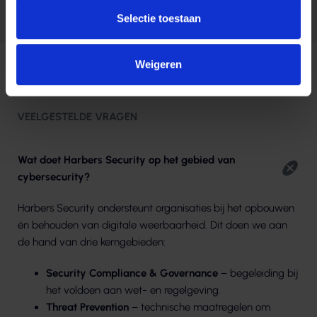
Meer cases
Selectie toestaan
Weigeren
Antwoorden en inzichten
VEELGESTELDE VRAGEN
Wat doet Harbers Security op het gebied van
cybersecurity?
Harbers Security ondersteunt organisaties bij het opbouwen
én behouden van digitale weerbaarheid. Dit doen we aan
de hand van drie kerngebieden:
Security Compliance & Governance
– begeleiding bij
het voldoen aan wet- en regelgeving.
Threat Prevention
– technische maatregelen om