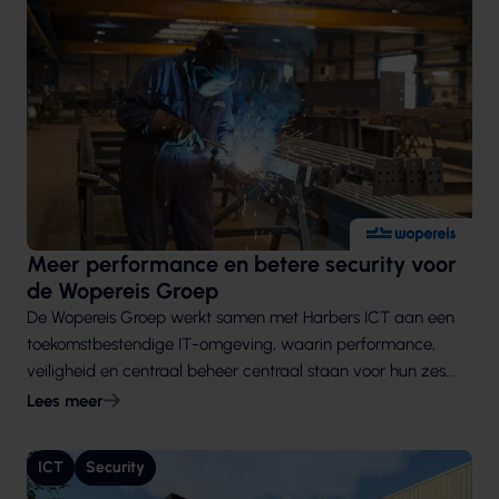
Meer performance en betere security voor
de Wopereis Groep
De Wopereis Groep werkt samen met Harbers ICT aan een
toekomstbestendige IT-omgeving, waarin performance,
veiligheid en centraal beheer centraal staan voor hun zes
locaties en tien bedrijven.
Lees meer
ICT
Security