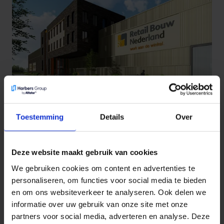
Bouwen op betrouwbare ICT: Hoe Retail
Toestemming
Details
Over
Bouw veilig en slim werkt
“IT is niet het hart van de bouw, maar het is wel onmisbaar
Deze website maakt gebruik van cookies
bij het uitvoeren van onze werkzaamheden.” Daarom koos
Retail Bouw Nederland voor een samenwerking met Harbers
We gebruiken cookies om content en advertenties te
ICT.
Lees meer
personaliseren, om functies voor social media te bieden
en om ons websiteverkeer te analyseren. Ook delen we
informatie over uw gebruik van onze site met onze
ICT
partners voor social media, adverteren en analyse. Deze