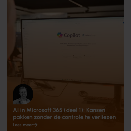
AI in Microsoft 365 (deel 1): Kansen
pakken zonder de controle te verliezen
Lees meer