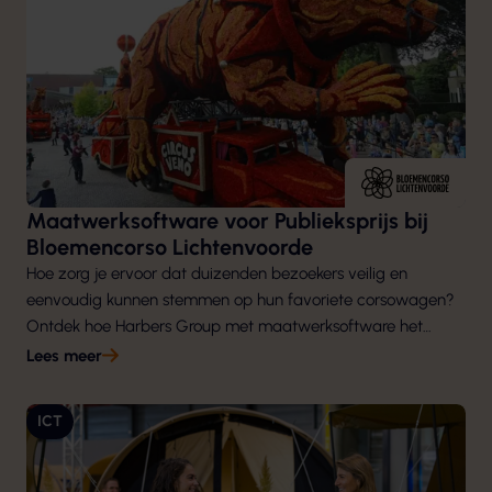
Maatwerksoftware voor Publieksprijs bij
Bloemencorso Lichtenvoorde
Hoe zorg je ervoor dat duizenden bezoekers veilig en
eenvoudig kunnen stemmen op hun favoriete corsowagen?
Ontdek hoe Harbers Group met maatwerksoftware het
Bloemencorso Lichtenvoorde digitaliseerde en het stemmen
Lees meer
voor het publiek naar een hoger niveau tilde.
ICT