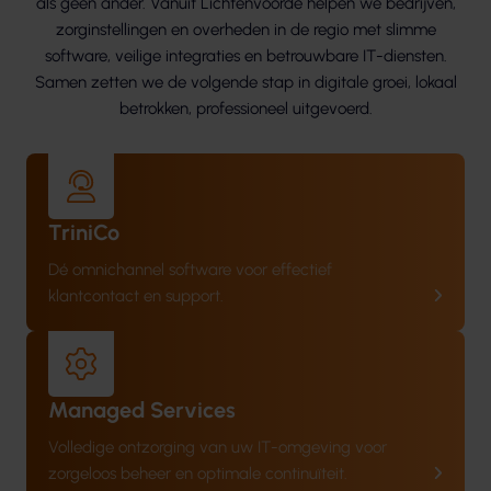
als geen ander. Vanuit Lichtenvoorde helpen we bedrijven,
zorginstellingen en overheden in de regio met slimme
software, veilige integraties en betrouwbare IT-diensten.
Samen zetten we de volgende stap in digitale groei, lokaal
betrokken, professioneel uitgevoerd.
TriniCo
Dé omnichannel software voor effectief
klantcontact en support.
Managed Services
Volledige ontzorging van uw IT-omgeving voor
zorgeloos beheer en optimale continuïteit.