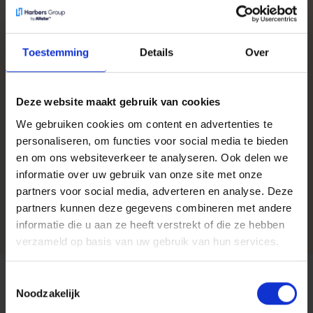
Toestemming
Details
Over
Deze website maakt gebruik van cookies
We gebruiken cookies om content en advertenties te
Moderne Cloudwerkplek voor woonlocaties
personaliseren, om functies voor social media te bieden
van Sa-Net Woonzorg
en om ons websiteverkeer te analyseren. Ook delen we
Sa-Net Woonzorg koos voor een moderne cloudwerkplek
informatie over uw gebruik van onze site met onze
met Microsoft 365, waarmee medewerkers veilig, flexibel en
partners voor social media, adverteren en analyse. Deze
locatieonafhankelijk kunnen samenwerken. Dankzij slimme
partners kunnen deze gegevens combineren met andere
oplossingen zoals SharePoint, OneDrive en Single Sign-On is
Lees meer
informatie die u aan ze heeft verstrekt of die ze hebben
de communicatie verbeterd en de IT-beheerlast verlaagd.
verzameld op basis van uw gebruik van hun services.
Toestemmingsselectie
Binnen een paar weken stond er
Noodzakelijk
een betrouwbaar stemsysteem,