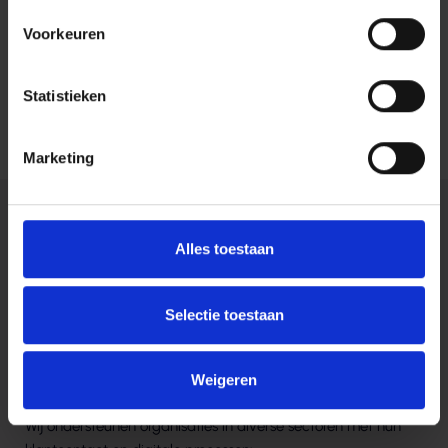
dat duizenden stemmen kon
Voorkeuren
verwerken en real-time inzicht
gaf in de tussenstand.
Statistieken
Bloemencorso Lichtenvoorde
Marketing
Antwoorden en inzichten
Alles toestaan
over Solutions
Selectie toestaan
VEELGESTELDE VRAGEN
Weigeren
Voor welke sectoren is Harbers Solutions geschikt?
Wij ondersteunen organisaties in diverse sectoren met hun